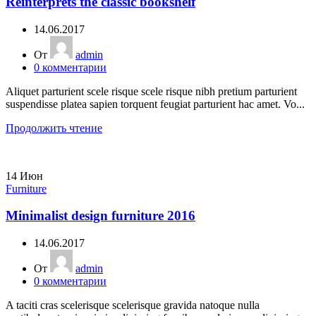
Reinterprets the classic bookshelf
14.06.2017
От
admin
0
комментарии
Aliquet parturient scele risque scele risque nibh pretium parturient
suspendisse platea sapien torquent feugiat parturient hac amet. Vo...
Продолжить чтение
14
Июн
Furniture
Minimalist design furniture 2016
14.06.2017
От
admin
0
комментарии
A taciti cras scelerisque scelerisque gravida natoque nulla