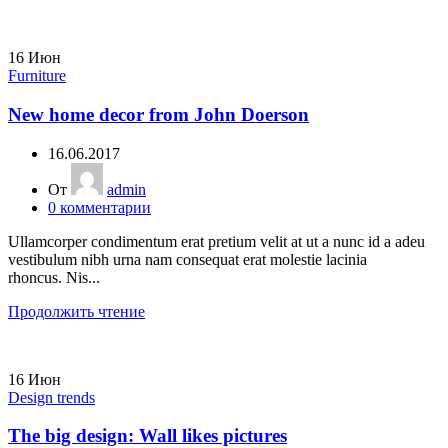
16
Июн
Furniture
New home decor from John Doerson
16.06.2017
От
admin
0
комментарии
Ullamcorper condimentum erat pretium velit at ut a nunc id a adeu
vestibulum nibh urna nam consequat erat molestie lacinia
rhoncus. Nis...
Продолжить чтение
16
Июн
Design trends
The big design: Wall likes pictures