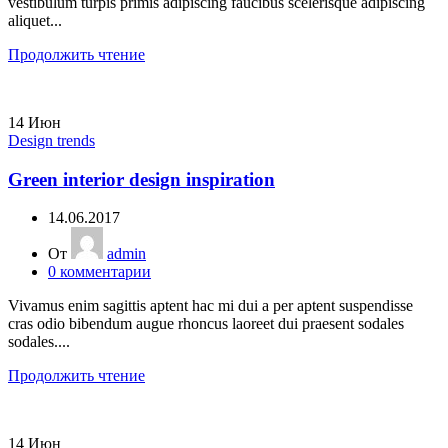
vestibulum turpis primis adipiscing faucibus scelerisque adipiscing
aliquet...
Продолжить чтение
14
Июн
Design trends
Green interior design inspiration
14.06.2017
От
admin
0
комментарии
Vivamus enim sagittis aptent hac mi dui a per aptent suspendisse
cras odio bibendum augue rhoncus laoreet dui praesent sodales
sodales....
Продолжить чтение
14
Июн