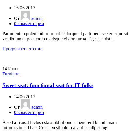
16.06.2017
От
admin
0
комментарии
Parturient in potenti id rutrum duis torquent parturient sceler isque sit
vestibulum a posuere scelerisque viverra urna. Egestas tristi...
Продолжить чтение
14
Июн
Furniture
Sweet seat: functional seat for IT folks
14.06.2017
От
admin
0
комментарии
A sed a risusat luctus esta anibh rhoncus hendrerit blandit nam
rutrum sitmiad hac. Cras a vestibulum a varius adipiscing