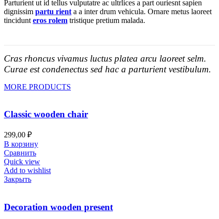
Parturient ut id tellus vulputatre ac ultrlices a part ouriesnt sapien
dignissim
partu rient
a a inter drum vehicula. Ornare metus laoreet
tincidunt
eros rolem
tristique pretium malada.
Cras rhoncus vivamus luctus platea arcu laoreet selm.
Curae est condenectus sed hac a parturient vestibulum.
MORE PRODUCTS
Classic wooden chair
299,00
₽
В корзину
Сравнить
Quick view
Add to wishlist
Закрыть
Decoration wooden present