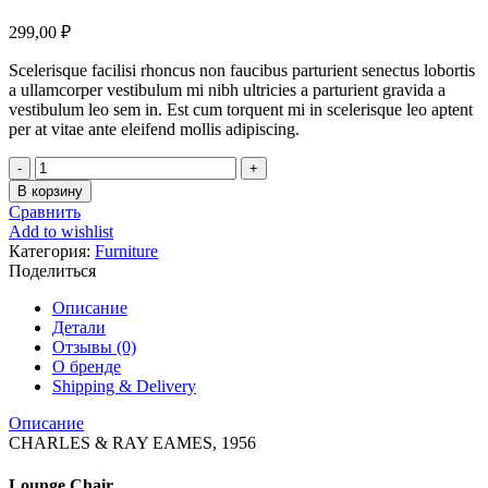
299,00
₽
Scelerisque facilisi rhoncus non faucibus parturient senectus lobortis
a ullamcorper vestibulum mi nibh ultricies a parturient gravida a
vestibulum leo sem in. Est cum torquent mi in scelerisque leo aptent
per at vitae ante eleifend mollis adipiscing.
Количество
товара
В корзину
Classic
Сравнить
wooden
Add to wishlist
chair
Категория:
Furniture
Поделиться
Описание
Детали
Отзывы (0)
О бренде
Shipping & Delivery
Описание
CHARLES & RAY EAMES, 1956
Lounge Chair