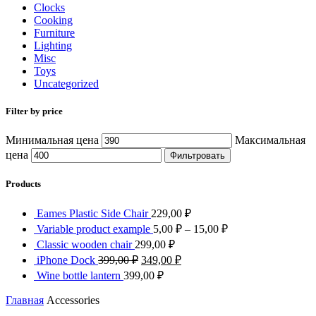
Clocks
Cooking
Furniture
Lighting
Misc
Toys
Uncategorized
Filter by price
Минимальная цена
Максимальная
цена
Фильтровать
Products
Eames Plastic Side Chair
229,00
₽
Variable product example
5,00
₽
–
15,00
₽
Classic wooden chair
299,00
₽
iPhone Dock
399,00
₽
349,00
₽
Wine bottle lantern
399,00
₽
Главная
Accessories